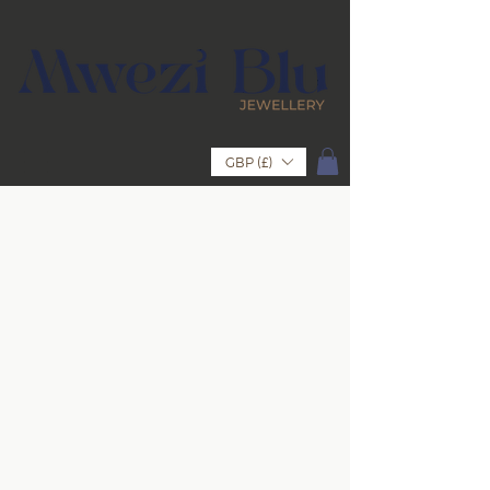
GBP (£)